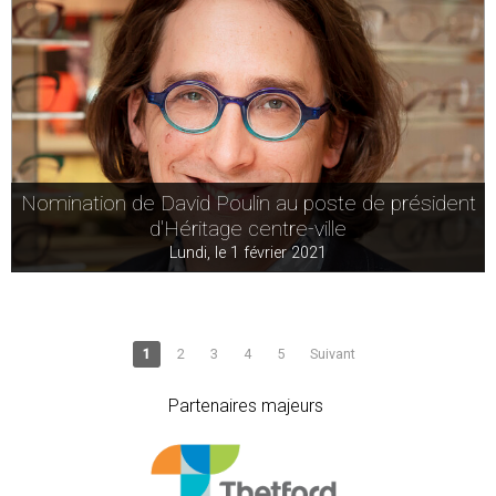
Nomination de David Poulin au poste de président
d'Héritage centre-ville
Lundi, le 1 février 2021
1
2
3
4
5
Suivant
Partenaires majeurs